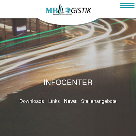
Navigation
überspringen
INFOCENTER
Navigation
Downloads
Links
News
Stellenangebote
überspringen